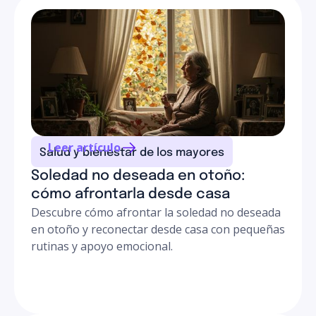
sistema de calefacción funcione correctamente antes
tu familiar, garantizando un entorno cálido,
del frío.
confortable y cien por cien seguro.
La prevención evita accidentes graves. Los terapeutas
ocupacionales de Senniors realizan valoraciones
exhaustivas de seguridad en tu domicilio, adaptando el
entorno para que tu familiar mantenga su
independencia con total tranquilidad durante los meses
Leer artículo
Salud y bienestar de los mayores
más oscuros.
Soledad no deseada en otoño:
cómo afrontarla desde casa
Descubre cómo afrontar la soledad no deseada
en otoño y reconectar desde casa con pequeñas
rutinas y apoyo emocional.