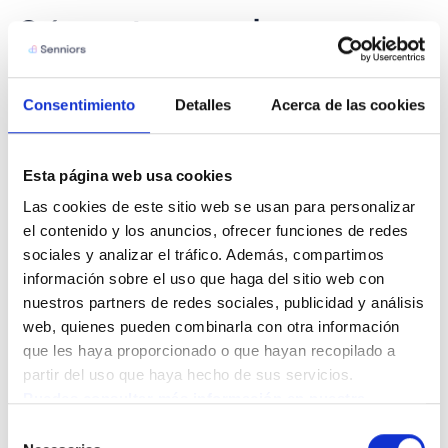
Cómo te ayudamos en
Senniors
Consentimiento
Detalles
Acerca de las cookies
En
Senniors
, contamos con
cuidadores a domicilio
y
profesionales de fisioterapia y terapia ocupacional que
ayudan a reforzar la seguridad y autonomía en casa.
Esta página web usa cookies
Nuestros expertos valoran el entorno doméstico,
Las cookies de este sitio web se usan para personalizar 
el contenido y los anuncios, ofrecer funciones de redes 
detectan riesgos y ofrecen soluciones personalizadas:
sociales y analizar el tráfico. Además, compartimos 
desde adaptar espacios hasta planificar rutinas más
información sobre el uso que haga del sitio web con 
seguras.
nuestros partners de redes sociales, publicidad y análisis 
web, quienes pueden combinarla con otra información 
que les haya proporcionado o que hayan recopilado a 
partir del uso que haya hecho de sus servicios.
Checklist práctico de
Puedes consultar más información en nuestra 
Política de cookies.
Selección
seguridad en otoño