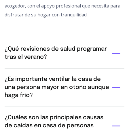
acogedor, con el apoyo profesional que necesita para
disfrutar de su hogar con tranquilidad.
¿Qué revisiones de salud programar
tras el verano?
El otoño es el momento clave para programar la
¿Es importante ventilar la casa de
vacunación contra la gripe y el neumococo. Además, se
una persona mayor en otoño aunque
deben agendar revisiones de visión y audición, y pedir
haga frío?
cita con el médico de cabecera para ajustar la
medicación cardiovascular ante la inminente bajada de
Sí, la ventilación diaria es innegociable. Renovar el aire
temperaturas.
¿Cuáles son las principales causas
interior durante al menos diez minutos elimina virus,
de caídas en casa de personas
bacterias y evita la condensación de humedad que