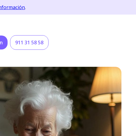
nformación
.
ón
911 31 58 58