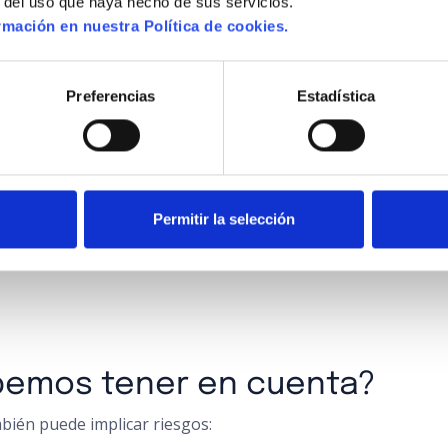
r del uso que haya hecho de sus servicios.
mación en nuestra Política de cookies.
 sociales del uso de redes s
Preferencias
Estadística
n la salud emocional, especialmente cuando:
aciones.
s o comunidades de interés.
 sentirse escuchadas.
Permitir la selección
ón de aislamiento, especialmente en situaciones de movilida
ebemos tener en cuenta?
mbién puede implicar riesgos: