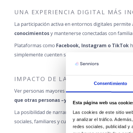
UNA EXPERIENCIA DIGITAL MÁS I
La participación activa en entornos digitales permit
conocimientos
y mantenerse conectadas con familia
Plataformas como
Facebook, Instagram o TikTok
h
simplemente cuenten su día a día, generando una repr
IMPACTO DE LAS REDES SOCIALES
Consentimiento
Ver personas mayores que se muestran con autenticida
que otras personas –y ellas mismas– entienden s
Esta página web usa cookie
La posibilidad de narrar su historia en primera pers
Las cookies de este sitio web
y analizar el tráfico. Ademá
sociales, familiares y culturales.
redes sociales, publicidad y