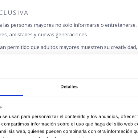
NCLUSIVA
e a las personas mayores no solo informarse o entretenerse
res, amistades y nuevas generaciones.
an permitido que adultos mayores muestren su creatividad,
esentación más rica y real del envejecimiento.
 EN LA AUTOIMAGEN
Detalles
d, sentido del humor o estilo propio en redes sociales pue
u proceso de envejecimiento
.
s
ona permite romper con la invisibilidad que tradicionalmente
 se usan para personalizar el contenido y los anuncios, ofrecer 
s, compartimos información sobre el uso que haga del sitio web c
 análisis web, quienes pueden combinarla con otra información q