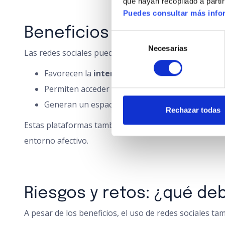
que hayan recopilado a parti
Puedes consultar más infor
Beneficios emocionales y
Selección
Necesarias
de
Las redes sociales pueden tener un efecto positivo e
consentimiento
Favorecen la
interacción social
con otras gener
Permiten acceder a
grupos de apoyo
, aficione
Generan un espacio para
compartir vivencias
y
Rechazar todas
Estas plataformas también ayudan a reducir la sensaci
entorno afectivo.
Riesgos y retos: ¿qué d
A pesar de los beneficios, el uso de redes sociales ta