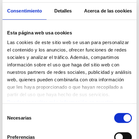
Consentimiento
Detalles
Acerca de las cookies
PASOS A SEGUIR
¿Cómo empezar?
Esta página web usa cookies
Es rápido, fácil y completamente gratuito. ¡Empieza hoy
Las cookies de este sitio web se usan para personalizar 
mismo!
el contenido y los anuncios, ofrecer funciones de redes 
sociales y analizar el tráfico. Además, compartimos 
información sobre el uso que haga del sitio web con 
nuestros partners de redes sociales, publicidad y análisis 
web, quienes pueden combinarla con otra información 
que les haya proporcionado o que hayan recopilado a 
Rellena nuestro formulario genérico
partir del uso que haya hecho de sus servicios.
con tus datos personales
Puedes consultar más información en nuestra 
Política de cookies.
Rellenar formulario
Selección
Necesarias
de
consentimiento
Preferencias