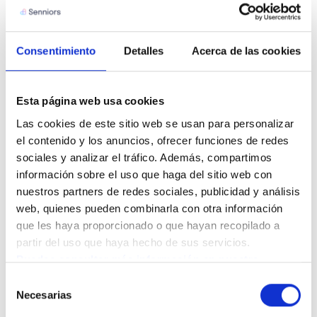
ayuda a mantener la participación activa, sin generar
presión competitiva.
Consentimiento
Detalles
Acerca de las cookies
POTENCIAR LA CONEXIÓN SOCIAL
Esta página web usa cookies
Las cookies de este sitio web se usan para personalizar 
El ejercicio grupal también es un espacio de amistad.
el contenido y los anuncios, ofrecer funciones de redes 
Promover encuentros informales, charlas posteriores
sociales y analizar el tráfico. Además, compartimos 
o actividades complementarias mejora la adherencia a
información sobre el uso que haga del sitio web con 
largo plazo.
nuestros partners de redes sociales, publicidad y análisis 
web, quienes pueden combinarla con otra información 
Ejemplos actuales de programas efectivos
que les haya proporcionado o que hayan recopilado a 
partir del uso que haya hecho de sus servicios.
Programas municipales de envejecimiento
Puedes consultar más información en nuestra 
activo
, con actividades gratuitas en parques y
Política de cookies.
Selección
centros culturales.
Necesarias
de
Sesiones online adaptadas
, que permiten seguir
consentimiento