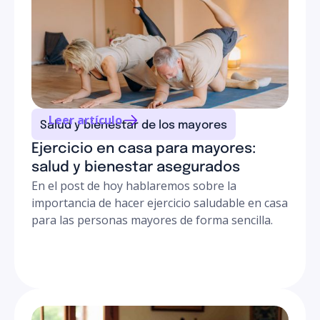
pertenencia que eleva drásticamente la motivación del
físicamente con ejercicios suaves previos para que
mayor.
gane confianza antes de unirse a actividades grupales
externas.
La actividad física debe ser constante y segura. En
Senniors, nuestros cuidadores a domicilio pueden
acompañar a tu familiar a estas clases grupales
comunitarias, asegurando que los desplazamientos
Leer artículo
Salud y bienestar de los mayores
sean seguros y que mantenga su vida social muy activa.
Ejercicio en casa para mayores:
salud y bienestar asegurados
En el post de hoy hablaremos sobre la
importancia de hacer ejercicio saludable en casa
para las personas mayores de forma sencilla.