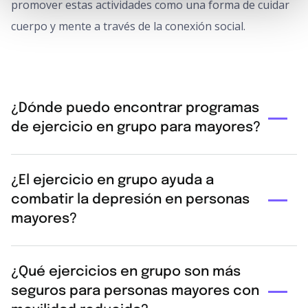
promover estas actividades como una forma de cuidar
cuerpo y mente a través de la conexión social.
¿Dónde puedo encontrar programas
de ejercicio en grupo para mayores?
La mayoría de los ayuntamientos ofrecen programas
¿El ejercicio en grupo ayuda a
de envejecimiento activo en centros de mayores y
combatir la depresión en personas
polideportivos municipales. También existen
mayores?
asociaciones de vecinos y ONGs que organizan
caminatas biosaludables o clases de gimnasia suave
Sí, es uno de los antidepresivos naturales más
adaptada en parques públicos, con cuotas muy
¿Qué ejercicios en grupo son más
potentes. Al hacer ejercicio se liberan
seguros para personas mayores con
reducidas o gratuitas.
neurotransmisores como la serotonina. Además, al