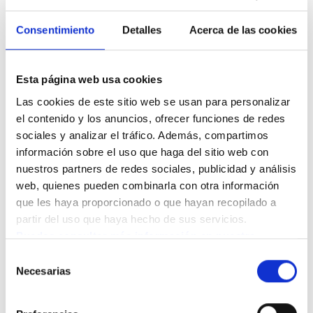
laboral en el domicilio, la familia puede ser considerada
responsable subsidiaria, con implicaciones legales y
Consentimiento
Detalles
Acerca de las cookies
económicas graves.
Esta página web usa cookies
3. FALTA DE PROTECCIÓN PARA LA
Las cookies de este sitio web se usan para personalizar 
el contenido y los anuncios, ofrecer funciones de redes 
PERSONA CUIDADORA
sociales y analizar el tráfico. Además, compartimos 
La persona contratada de forma informal tampoco
información sobre el uso que haga del sitio web con 
nuestros partners de redes sociales, publicidad y análisis 
cuenta con:
web, quienes pueden combinarla con otra información 
Seguro médico
que les haya proporcionado o que hayan recopilado a 
partir del uso que haya hecho de sus servicios.
Cotización para pensión o desempleo
Puedes consultar más información en nuestra 
Reconocimiento de su experiencia
Política de cookies.
Selección
Necesarias
de
consentimiento
Esto perpetúa la precariedad en un sector que merece