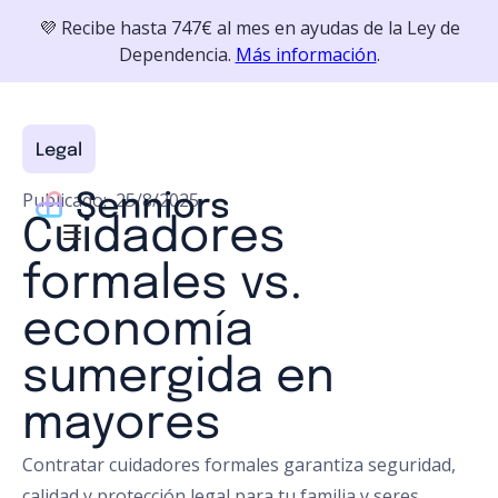
💜 Recibe hasta 747€ al mes en ayudas de la Ley de
Dependencia.
Más información
.
Legal
Publicado:
25/8/2025
Cuidadores
formales vs.
economía
sumergida en
mayores
Contratar cuidadores formales garantiza seguridad,
calidad y protección legal para tu familia y seres