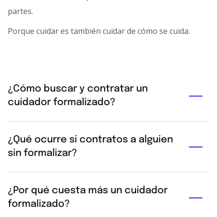
partes.
Porque cuidar es también cuidar de cómo se cuida.
¿Cómo buscar y contratar un
cuidador formalizado?
A través de agencias especializadas registradas,
¿Qué ocurre si contratos a alguien
cooperativas de cuidados certificadas o empresas de
sin formalizar?
servicios domésticos homologadas. Pide siempre
referencias verificables, formación acreditada y
Legalmente, estás cometiendo una infracción laboral
contrato escrito. Asegúrate de que la empresa hace
¿Por qué cuesta más un cuidador
con posibles multas. Si sucede un accidente o
altas en Seguridad Social y tiene seguros de
formalizado?
problema, ni tú ni el cuidador estáis cubiertos. Si hay