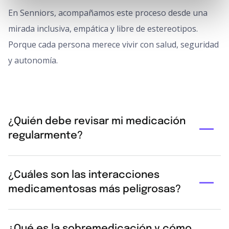
En Senniors, acompañamos este proceso desde una
mirada inclusiva, empática y libre de estereotipos.
Porque cada persona merece vivir con salud, seguridad
y autonomía.
¿Quién debe revisar mi medicación
regularmente?
Tu médico de cabecera cada 6-12 meses, el
¿Cuáles son las interacciones
farmacéutico cada 3-6 meses y otros especialistas
medicamentosas más peligrosas?
cuando prescriban cambios. Pide una consulta de
farmacoterapia si necesitas ajustes frecuentes. Anota
Combinaciones frecuentes: anticoagulantes con
qué medicinas van bien y cuáles molestan. Lleva un
¿Qué es la sobremedicación y cómo