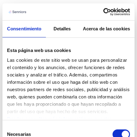
La medicación debe adaptarse a los cambios que se
producen con el tiempo. Por eso, las revisiones
periódicas son esenciales para evaluar la efectividad,
Consentimiento
Detalles
Acerca de las cookies
detectar posibles efectos secundarios y decidir si
conviene mantener, ajustar o suspender algún
Esta página web usa cookies
medicamento.
Las cookies de este sitio web se usan para personalizar 
el contenido y los anuncios, ofrecer funciones de redes 
sociales y analizar el tráfico. Además, compartimos 
información sobre el uso que haga del sitio web con 
Involucrar a la persona
nuestros partners de redes sociales, publicidad y análisis 
web, quienes pueden combinarla con otra información 
en su cuidado
que les haya proporcionado o que hayan recopilado a 
Más allá de la supervisión médica, es importante que la
partir del uso que haya hecho de sus servicios.
Puedes consultar más información en nuestra 
persona sea protagonista de su salud. Promover el
Política de cookies.
Selección
diálogo, escuchar sus sensaciones y respetar sus
Necesarias
de