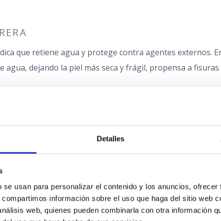
RRERA
ídica que retiene agua y protege contra agentes externos. En
e agua, dejando la piel más seca y frágil, propensa a fisuras 
 provoca la acumulación de células muertas en la superficie 
Detalles
d para absorber productos hidratantes.
s
 se usan para personalizar el contenido y los anuncios, ofrecer 
nes en invierno para adult
s, compartimos información sobre el uso que haga del sitio web c
 análisis web, quienes pueden combinarla con otra información q
ecciones dermatológicas. Reconocerlas a tiempo permite act