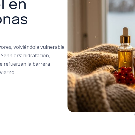
l en
onas
ayores, volviéndola vulnerable.
Senniors: hidratación,
e refuerzan la barrera
vierno.