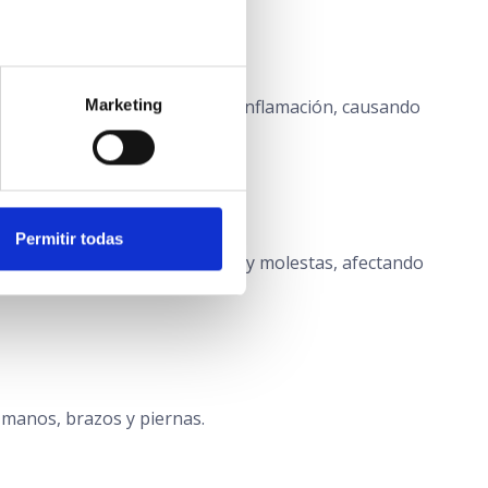
frío y la sequedad agravan la inflamación, causando
Marketing
Permitir todas
mosas se vuelven más evidentes y molestas, afectando
 manos, brazos y piernas.