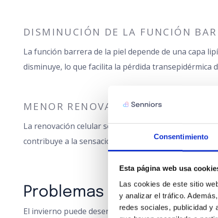
DISMINUCIÓN DE LA FUNCIÓN BA
La función barrera de la piel depende de una capa lip
disminuye, lo que facilita la pérdida transepidérmica d
MENOR RENOVACIÓN CELULAR
La renovación celular se ralentiza con la edad, lo que
Consentimiento
contribuye a la sensación de tirantez y a la dificulta
Esta página web usa cookie
Las cookies de este sitio web
Problemas cutáneos comu
y analizar el tráfico. Ademá
redes sociales, publicidad y
El invierno puede desencadenar o agravar diversas af