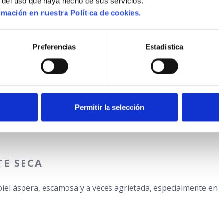
r del uso que haya hecho de sus servicios.
mación en nuestra Política de cookies.
n la infancia, también afecta a muchos adultos mayores. El 
Preferencias
Estadística
arse puede provocar infecciones secundarias.
Permitir la selección
e exposición solar y la sequedad ambiental. Las placas esca
TE SECA
 piel áspera, escamosa y a veces agrietada, especialmente en