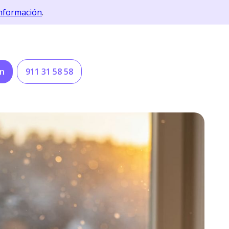
nformación
.
ón
911 31 58 58