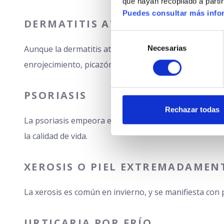
que hayan recopilado a parti
Puedes consultar más infor
DERMATITIS ATÓPICA Y ECZEMA
Selección
Aunque la dermatitis atópica se asocia comúnmente co
Necesarias
de
consentimiento
enrojecimiento, picazón intensa y descamación. Rasc
PSORIASIS
Rechazar todas
La psoriasis empeora en invierno debido a la falta d
la calidad de vida.
XEROSIS O PIEL EXTREMADAMEN
La xerosis es común en invierno, y se manifiesta con
URTICARIA POR FRÍO