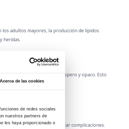
 los adultos mayores, la producción de lípidos
y heridas.
de la piel, dándole un aspecto áspero y opaco. Esto
Acerca de las cookies
funciones de redes sociales 
os mayores
on nuestros partners de 
ue les haya proporcionado o 
uar de forma preventiva y evitar complicaciones.