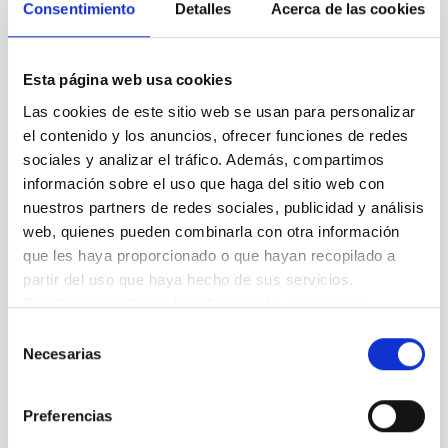
Consentimiento
Detalles
Acerca de las cookies
Esta página web usa cookies
Las cookies de este sitio web se usan para personalizar 
el contenido y los anuncios, ofrecer funciones de redes 
sociales y analizar el tráfico. Además, compartimos 
información sobre el uso que haga del sitio web con 
CONTACTO
nuestros partners de redes sociales, publicidad y análisis 
Resuelve tus dudas con
web, quienes pueden combinarla con otra información 
que les haya proporcionado o que hayan recopilado a 
nuestro equipo
partir del uso que haya hecho de sus servicios.
Queremos que te sientas acompañado en este proceso.
Puedes consultar más información en nuestra 
Déjanos tus datos y nuestro equipo te ayudará a resolver
Política de cookies.
Selección
todas tus dudas para que puedas tomar la mejor decisión para
Necesarias
ti o para tus seres queridos.
de
consentimiento
Preferencias