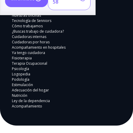
58
servicios a las necesidades específicas de cada
familia.
Nuestras oficinas
Seguimiento continuo:
Una coordinadora
Tecnología de Senniors
social supervisa y ajusta el plan de cuidados
Cómo trabajamos
¿Buscas trabajo de cuidadora?
según sea necesario.
Cuidadoras internas
Transparencia y apoyo:
Ofrecemos
Cuidadoras por horas
asesoramiento en temas como la Ley de
Acompañamiento en hospitales
Ya tengo cuidadora
Dependencia y otros recursos disponibles para
Fisioterapia
las familias.
Terapia Ocupacional
Psicología
Logopedia
Podología
Estimulación
Adecuación del hogar
Nutrición
Ley de la dependencia
Acompañamiento