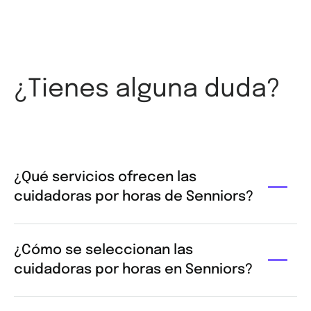
¿Tienes alguna duda?
¿Qué servicios ofrecen las
cuidadoras por horas de Senniors?
Nuestras cuidadoras por horas brindan asistencia
personalizada en diversas áreas, incluyendo:
¿Cómo se seleccionan las
cuidadoras por horas en Senniors?
Higiene personal y cuidados básicos.
Preparación de comidas y ayuda en la
En Senniors, llevamos a cabo un riguroso proceso de
alimentación.