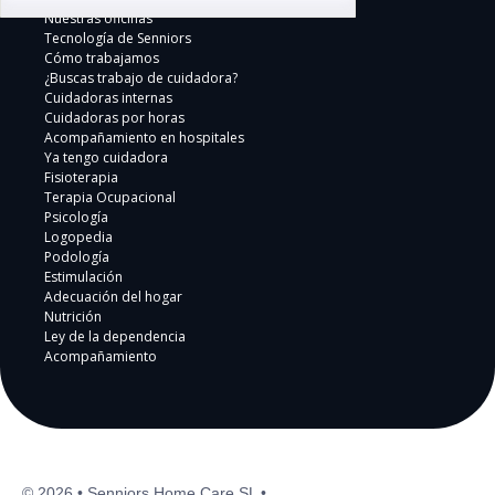
Nuestras oficinas
Tecnología de Senniors
Cómo trabajamos
¿Buscas trabajo de cuidadora?
Cuidadoras internas
Cuidadoras por horas
Acompañamiento en hospitales
Ya tengo cuidadora
Fisioterapia
Terapia Ocupacional
Psicología
Logopedia
Podología
Estimulación
Adecuación del hogar
Nutrición
Ley de la dependencia
Acompañamiento
© 2026 • Senniors Home Care SL •