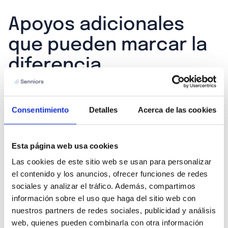
Apoyos adicionales
que pueden marcar la
diferencia
Además de los hábitos diarios, existen otras prácticas
que pueden complementar el cuidado circulatorio:
Consentimiento
Detalles
Acerca de las cookies
MASAJES Y TÉCNICAS
CORPORALES
Esta página web usa cookies
Las cookies de este sitio web se usan para personalizar 
Los masajes terapéuticos ayudan a movilizar la sangre
el contenido y los anuncios, ofrecer funciones de redes 
sociales y analizar el tráfico. Además, compartimos 
y aliviar la tensión muscular. También pueden ser útiles
información sobre el uso que haga del sitio web con 
los baños de contraste (alternando agua tibia y fría en
nuestros partners de redes sociales, publicidad y análisis 
las piernas), las medias de compresión o técnicas como
web, quienes pueden combinarla con otra información 