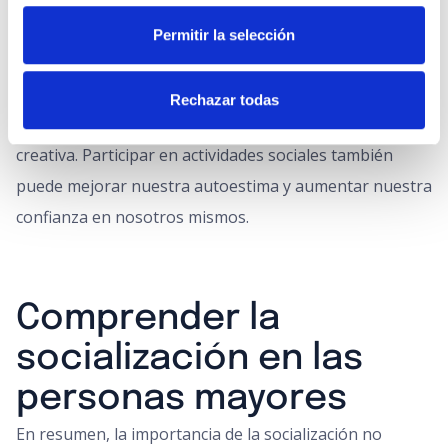
Además, las relaciones sociales pueden ayudarnos a
mantener nuestra mente aguda y a prevenir el
Permitir la selección
deterioro cognitivo. Mantener
conversaciones
regulares con otras personas nos estimula
Rechazar todas
mentalmente
y nos desafía a pensar de manera
creativa. Participar en actividades sociales también
puede mejorar nuestra autoestima y aumentar nuestra
confianza en nosotros mismos.
Comprender la
socialización en las
personas mayores
En resumen, la importancia de la socialización no