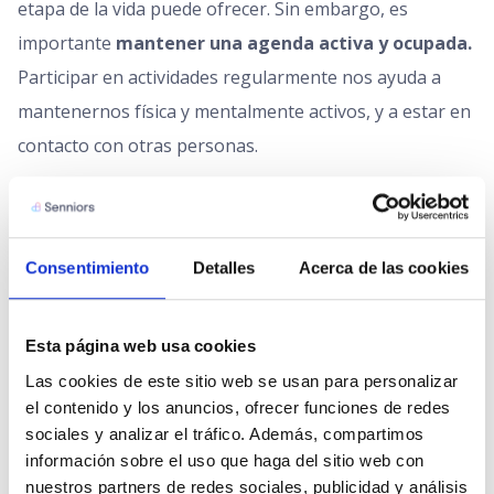
etapa de la vida puede ofrecer. Sin embargo, es
importante
mantener una agenda activa y ocupada.
Participar en actividades regularmente nos ayuda a
mantenernos física y mentalmente activos, y a estar en
contacto con otras personas.
Una agenda activa puede incluir actividades como
clases de arte o música, ejercicio regular, voluntariado
o proyectos comunitarios. Estas actividades nos
Consentimiento
Detalles
Acerca de las cookies
brindan la
oportunidad de aprender cosas nuevas,
mantenernos en forma y conocer a personas con
Esta página web usa cookies
intereses similares.
Además, nos ayuda a mantener
Las cookies de este sitio web se usan para personalizar 
nuestra autonomía y nos aleja de la sensación de
el contenido y los anuncios, ofrecer funciones de redes 
aislamiento o aburrimiento que a veces puede surgir.
sociales y analizar el tráfico. Además, compartimos 
información sobre el uso que haga del sitio web con 
nuestros partners de redes sociales, publicidad y análisis 