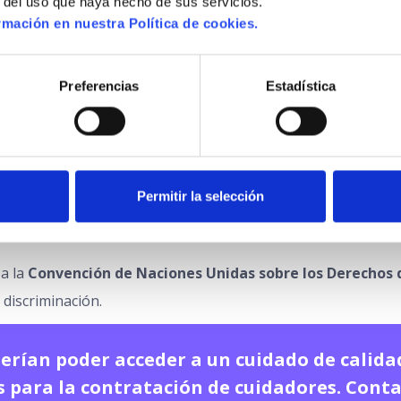
r del uso que haya hecho de sus servicios.
encia en el hogar.
mación en nuestra Política de cookies.
ieren cuidados especializados.
idadores.
Preferencias
Estadística
LA DISCRIMINACIÓN
casos de abandono, abuso o maltrato a personas mayores. 
Permitir la selección
cluir la protección de personas mayores en situación de vul
a la
Convención de Naciones Unidas sobre los Derechos 
 discriminación.
erían poder acceder a un cuidado de calidad
 para la contratación de cuidadores. Cont