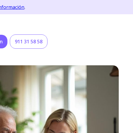
nformación
.
ón
911 31 58 58