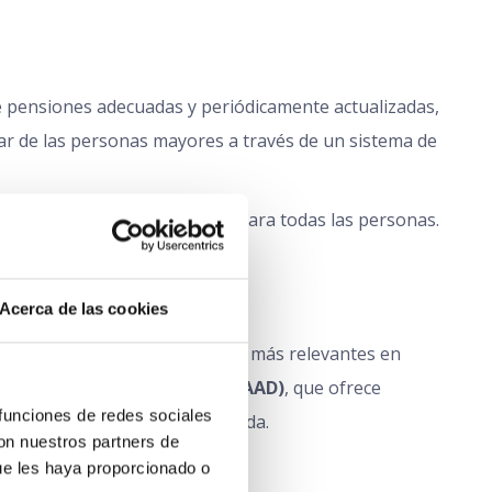
e pensiones adecuadas y periódicamente actualizadas,
tar de las personas mayores a través de un sistema de
zando la igualdad de derechos para todas las personas.
Acerca de las cookies
encia
es una de las normativas más relevantes en
tención a la Dependencia (SAAD)
, que ofrece
funciones de redes sociales 
 independencia y calidad de vida.
on nuestros partners de 
ue les haya proporcionado o 