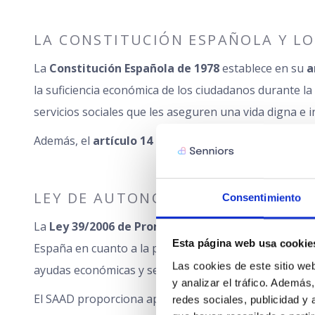
LA CONSTITUCIÓN ESPAÑOLA Y L
La
Constitución Española de 1978
establece en su
a
la suficiencia económica de los ciudadanos durante l
servicios sociales que les aseguren una vida digna e 
Además, el
artículo 14
protege contra cualquier tipo 
LEY DE AUTONOMÍA PERSONAL Y A
Consentimiento
La
Ley 39/2006 de Promoción de la Autonomía Pers
Esta página web usa cookie
España en cuanto a la protección de las personas may
Las cookies de este sitio web
ayudas económicas y servicios para garantizar la asis
y analizar el tráfico. Ademá
El SAAD proporciona apoyo en diversas áreas, como:
redes sociales, publicidad y