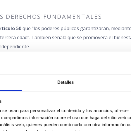
OS DERECHOS FUNDAMENTALES
rtículo 50
que "los poderes públicos garantizarán, mediant
a tercera edad". También señala que se promoverá el bienes
independiente.
de discriminación, incluyendo la basada en la edad, garanti
TENCIÓN A LA DEPENDENCIA
Detalles
onal y Atención a las Personas en Situación de Depend
s
ores. Esta ley establece el
Sistema para la Autonomía y A
 se usan para personalizar el contenido y los anuncios, ofrecer 
tencia a aquellas personas que lo necesiten, promoviendo su
s, compartimos información sobre el uso que haga del sitio web c
 análisis web, quienes pueden combinarla con otra información q