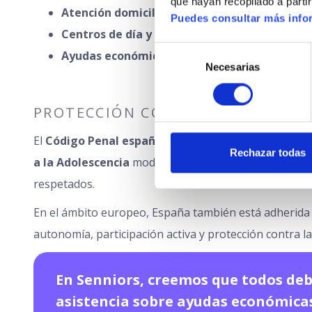
que hayan recopilado a parti
Atención domiciliaria
para fomentar la perman
Puedes consultar más infor
Centros de día y residencias
para quienes requ
Selección
Ayudas económicas
para la contratación de cu
Necesarias
de
consentimiento
PROTECCIÓN CONTRA EL ABUSO Y 
El
Código Penal español
recoge sanciones para los 
Rechazar todas
a la Adolescencia
modificó algunos artículos para in
respetados.
En el ámbito europeo, España también está adherida 
autonomía, participación activa y protección contra la
En Senniors, creemos que todos deb
asistencia sobre ayudas económicas