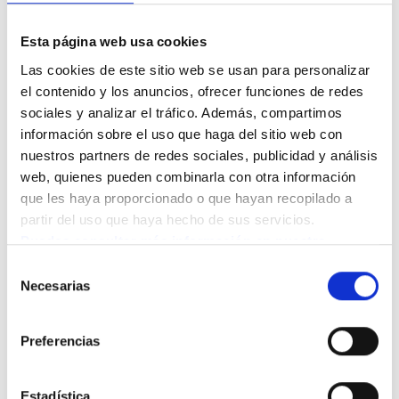
sobre la nutrición en la
Esta página web usa cookies
tercera edad
Las cookies de este sitio web se usan para personalizar 
el contenido y los anuncios, ofrecer funciones de redes 
A menudo, las creencias erróneas pueden influir en las
sociales y analizar el tráfico. Además, compartimos 
decisiones alimenticias de las personas mayores. Es
información sobre el uso que haga del sitio web con 
importante desmitificar esos conceptos para promover
nuestros partners de redes sociales, publicidad y análisis 
web, quienes pueden combinarla con otra información 
mejores hábitos de alimentación.
que les haya proporcionado o que hayan recopilado a 
partir del uso que haya hecho de sus servicios.
Puedes consultar más información en nuestra 
Política de cookies.
Selección
Necesarias
de
consentimiento
Preferencias
Estadística