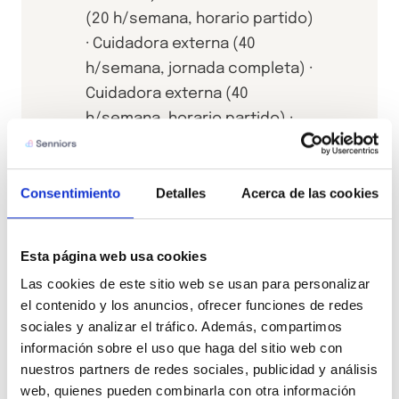
(20 h/semana, horario partido)
· Cuidadora externa (40
h/semana, jornada completa) ·
Cuidadora externa (40
h/semana, horario partido) ·
Cuidadora externa (6–10
h/semana) · Fisioterapia a
Consentimiento
Detalles
Acerca de las cookies
domicilio · Cuidadora interna (7
días, domingo a sábado) ·
Cuidadora interna (5 días,
Esta página web usa cookies
sábado a domingo) ·
Las cookies de este sitio web se usan para personalizar 
Cuidadora interna con
el contenido y los anuncios, ofrecer funciones de redes 
descanso entre semana ·
sociales y analizar el tráfico. Además, compartimos 
Logopedia a domicilio ·
información sobre el uso que haga del sitio web con 
Nutrición y dietética a
nuestros partners de redes sociales, publicidad y análisis 
web, quienes pueden combinarla con otra información 
domicilio · Ortopedia y ayudas