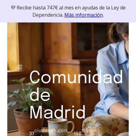
💜 Recibe hasta 747€ al mes en ayudas de la Ley de
Dependencia.
Más información
.
Comunidad
de
Madrid
ciudades con
zonas
37
·
150