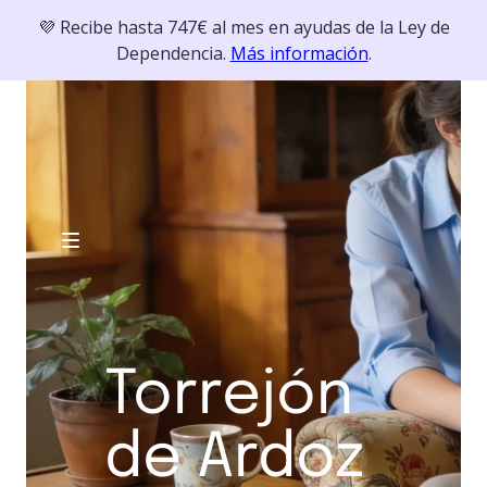
💜 Recibe hasta 747€ al mes en ayudas de la Ley de
Dependencia.
Más información
.
Torrejón
de Ardoz