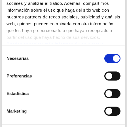
sociales y analizar el tráfico. Además, compartimos 
información sobre el uso que haga del sitio web con 
nuestros partners de redes sociales, publicidad y análisis 
web, quienes pueden combinarla con otra información 
que les haya proporcionado o que hayan recopilado a 
partir del uso que haya hecho de sus servicios.
Puedes consultar más información en nuestra 
Política de cookies.
Selección
CONTACTO
Necesarias
de
Resuelve tus dudas con
consentimiento
nuestro equipo
Preferencias
Queremos que te sientas acompañado en este
proceso. Déjanos tus datos y nuestro equipo te
ayudará a resolver todas tus dudas para que puedas
Estadística
tomar la mejor decisión para ti o para tus seres
queridos.
Marketing