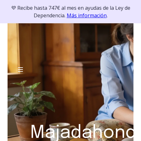
💜 Recibe hasta 747€ al mes en ayudas de la Ley de
Dependencia.
Más información
.
Majadahond