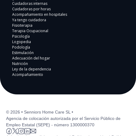
Cuidadoras internas
Cuidadoras por horas
Acompañamiento en hospitales
Ya tengo cuidadora
Fisioterapia
Terapia Ocupacional
Psicología
Logopedia
Podología
Estimulación
Adecuación del hogar
Nutrición
Ley de la dependencia
Acompañamiento
© 2026 • Senniors Home Care SL •
Agencia de colocación autorizada por el Servicio Público de
Empleo Estatal (SEPE) - número 1300000370