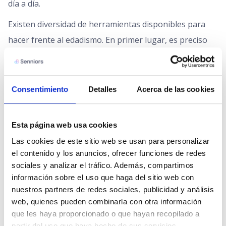
día a día.
Existen diversidad de herramientas disponibles para
hacer frente al edadismo. En primer lugar, es preciso
comprender y asimilar de forma natural el
envejecimiento como una etapa más de la vida.
También es necesario contrarrestar los conceptos
Consentimiento
Detalles
Acerca de las cookies
negativos y estereotipados que homogenizan los
colectivos en función de la edad con el reconocimiento
Esta página web usa cookies
de la diversidad dentro de cada etapa de la vida,
Las cookies de este sitio web se usan para personalizar 
especialmente en las personas de más edad. Los
el contenido y los anuncios, ofrecer funciones de redes 
cambios debidos a la edad deben ser objeto de respeto.
sociales y analizar el tráfico. Además, compartimos 
información sobre el uso que haga del sitio web con 
Por último, se debe fomentar la participación
nuestros partners de redes sociales, publicidad y análisis 
informada de las personas mayores en la toma de
web, quienes pueden combinarla con otra información 
decisiones, especialmente en aquellas en las que están
que les haya proporcionado o que hayan recopilado a 
partir del uso que haya hecho de sus servicios.