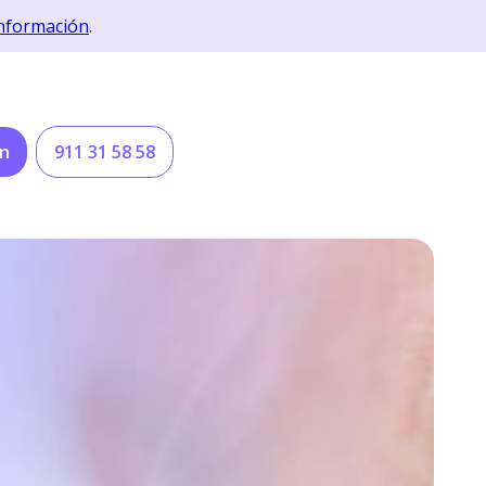
nformación
.
ón
911 31 58 58