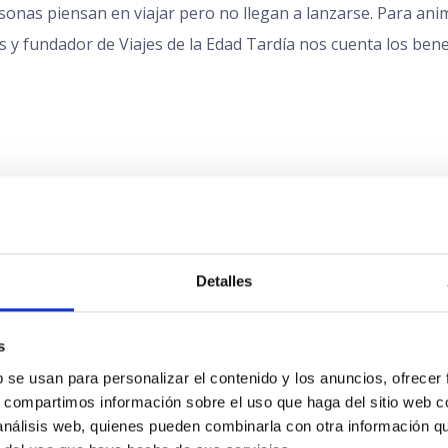
rsonas piensan en viajar pero no llegan a lanzarse. Para ani
y fundador de Viajes de la Edad Tardía nos cuenta los benefi
volution Congress de Barcel
re salud digital más grande de Europa, el
Health Revolutio
Detalles
e Modernista de Sant Pau para explorar juntos las solucione
s
participó junto con
Stefano De Liguoro
, Head of Partners e
 se usan para personalizar el contenido y los anuncios, ofrecer 
ce» en el que mostraron el nuevo ecosistema de cuidados de
s, compartimos información sobre el uso que haga del sitio web c
 análisis web, quienes pueden combinarla con otra información q
obre la mesa la importancia de los hábitos y rutinas para viv