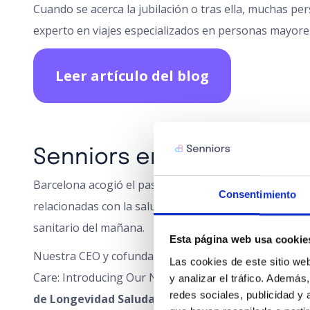
Cuando se acerca la jubilación o tras ella, muchas pe
experto en viajes especializados en personas mayores 
Leer artículo del blog
Senniors en el Health Re
Barcelona acogió el pasado 16 de mayo la cumbre sob
Consentimiento
relacionadas con la salud se dieron cita en el Recint
sanitario del mañana.
Esta página web usa cookie
Nuestra CEO y cofundadora
Claudia Gómez Estefan
, 
Las cookies de este sitio web
Care: Introducing Our New Preventive Health Insuran
y analizar el tráfico. Ademá
redes sociales, publicidad y
de Longevidad Saludable de Senniors
, y pusieron s