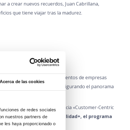
mar a crear nuevos recuerdos, Juan Cabrillana,
cios que tiene viajar tras la madurez.
ona
n Congress
. Profesionales de cientos de empresas
Acerca de las cookies
s de salud digital que están configurando el panorama
n Zurich Insurance, en la ponencia «Customer-Centric
funciones de redes sociales 
 Zurich, al que pertenece
Vitalidad+, el programa
on nuestros partners de 
ue les haya proporcionado o 
ir mejor.