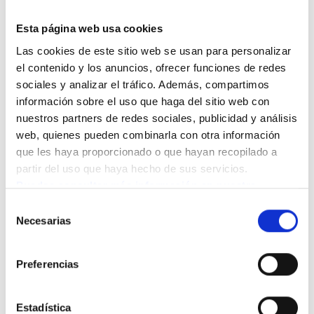
en el portal, crear un grupo de apoyo para padres
primerizos del barrio: las oportunidades están más
Esta página web usa cookies
cerca de lo que imaginamos.
Las cookies de este sitio web se usan para personalizar 
el contenido y los anuncios, ofrecer funciones de redes 
sociales y analizar el tráfico. Además, compartimos 
información sobre el uso que haga del sitio web con 
Cómo la familia y las
nuestros partners de redes sociales, publicidad y análisis 
web, quienes pueden combinarla con otra información 
entidades sociales se
que les haya proporcionado o que hayan recopilado a 
pueden aliar para
partir del uso que haya hecho de sus servicios.
Puedes consultar más información en nuestra 
hacer de cada hogar
Política de cookies.
Selección
Necesarias
un mundo de
de
consentimiento
solidaridad
Preferencias
Las acciones de solidaridad como colaborar en la
recogida de alimentos para personas en precariedad
Estadística