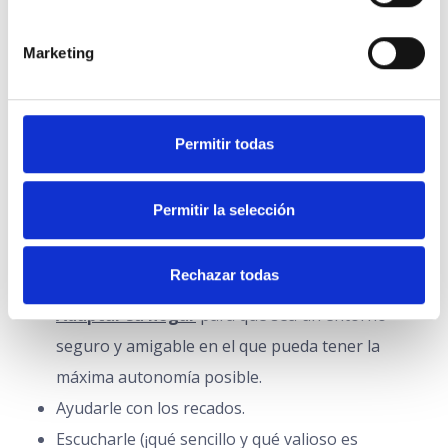
económica u organizar un mercadillo benéfico, son
muy necesarias, pero no son las únicas que podemos
Marketing
llevar a cabo para construir una sociedad más solidaria.
Crear solidaridad está en nuestras manos
con actos
Permitir todas
tan sencillos como:
Hacer compañía a un familiar o un vecino mayor o
Permitir la selección
con dependencia.
Prepararle la comida.
Rechazar todas
Pasar una tarde con él o ella jugando a las cartas.
Adaptar su hogar
para que sea un entorno
seguro y amigable en el que pueda tener la
máxima autonomía posible.
Ayudarle con los recados.
Escucharle (¡qué sencillo y qué valioso es