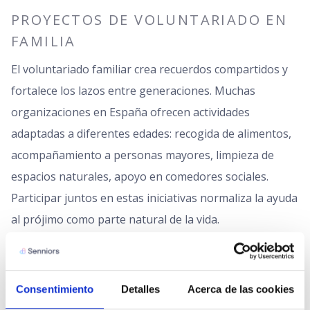
PROYECTOS DE VOLUNTARIADO EN
FAMILIA
El voluntariado familiar crea recuerdos compartidos y
fortalece los lazos entre generaciones. Muchas
organizaciones en España ofrecen actividades
adaptadas a diferentes edades: recogida de alimentos,
acompañamiento a personas mayores, limpieza de
espacios naturales, apoyo en comedores sociales.
Participar juntos en estas iniciativas normaliza la ayuda
al prójimo como parte natural de la vida.
No hace falta buscar organizaciones externas para
empezar. Ofrecer ayuda a una familia del colegio que
atraviesa dificultades, organizar una merienda solidaria
Consentimiento
Detalles
Acerca de las cookies