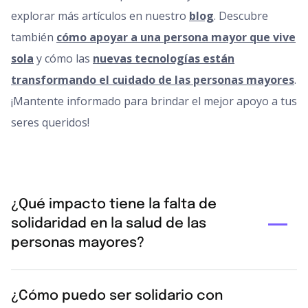
explorar más artículos en nuestro
blog
. Descubre
también
cómo apoyar a una persona mayor que vive
sola
y cómo las
nuevas tecnologías están
transformando el cuidado de las personas mayores
.
¡Mantente informado para brindar el mejor apoyo a tus
seres queridos!
¿Qué impacto tiene la falta de
solidaridad en la salud de las
personas mayores?
La falta de apoyo y el aislamiento crónico aumentan
¿Cómo puedo ser solidario con
drásticamente el riesgo de sufrir depresión, deterioro