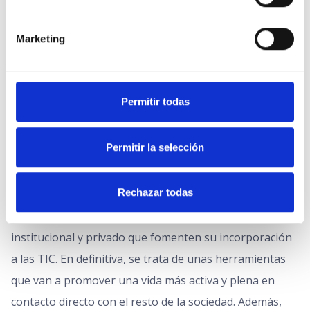
videollamadas. También para informarse y leer prensa
y noticias (80,8%).
Marketing
Fomentar el uso de las
Permitir todas
nuevas tecnologías en
personas mayores
Permitir la selección
Es importante que las personas mayores tengan
Rechazar todas
acceso a las nuevas tecnologías de manera activa,
promoviendo acciones y programas a nivel
institucional y privado que fomenten su incorporación
a las TIC. En definitiva, se trata de unas herramientas
que van a promover una vida más activa y plena en
contacto directo con el resto de la sociedad. Además,