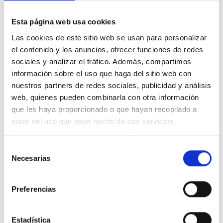
De edad entre 65 y 74 años (55,7%).
Con alta capacidad de gasto (56,9%).
Esta página web usa cookies
Con estudios universitarios (82,0%).
Las cookies de este sitio web se usan para personalizar 
el contenido y los anuncios, ofrecer funciones de redes 
De igual modo, las distintas actividades digitales
sociales y analizar el tráfico. Además, compartimos 
disminuyen significativamente entre los segmentos
información sobre el uso que haga del sitio web con 
más vulnerables: personas de mayor edad, con menor
nuestros partners de redes sociales, publicidad y análisis 
web, quienes pueden combinarla con otra información 
nivel formativo y menor poder adquisitivo.
que les haya proporcionado o que hayan recopilado a 
partir del uso que haya hecho de sus servicios.
Puedes consultar más información en nuestra 
QUÉ UTILIZAN MÁS LAS PERSONAS
Política de cookies.
Selección
MAYORES
Necesarias
de
consentimiento
Las personas mayores utilizan internet principalmente
Preferencias
para comunicarse con familiares y amigos por
WhatsApp o SMS (85,1%) y para telefonear o realizar
Estadística