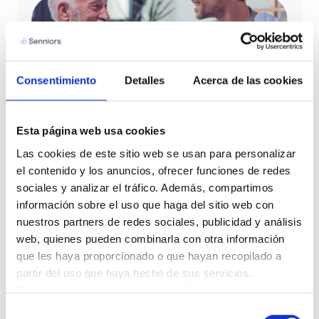
Consentimiento
Detalles
Acerca de las cookies
Esta página web usa cookies
Las cookies de este sitio web se usan para personalizar 
el contenido y los anuncios, ofrecer funciones de redes 
CONTACTO
sociales y analizar el tráfico. Además, compartimos 
Resuelve tus dudas con
información sobre el uso que haga del sitio web con 
nuestro equipo
nuestros partners de redes sociales, publicidad y análisis 
web, quienes pueden combinarla con otra información 
Queremos que te sientas acompañado en este
que les haya proporcionado o que hayan recopilado a 
proceso. Déjanos tus datos y nuestro equipo te
partir del uso que haya hecho de sus servicios.
ayudará a resolver todas tus dudas para que puedas
tomar la mejor decisión para ti o para tus seres
Puedes consultar más información en nuestra 
queridos.
Política de cookies.
Selección