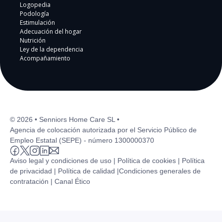
Logopedia
Podología
Estimulación
Adecuación del hogar
Nutrición
Ley de la dependencia
Acompañamiento
© 2026 • Senniors Home Care SL •
Agencia de colocación autorizada por el Servicio Público de
Empleo Estatal (SEPE) - número 1300000370
Aviso legal y condiciones de uso |
Política de cookies |
Política
de privacidad |
Política de calidad |
Condiciones generales de
contratación |
Canal Ético