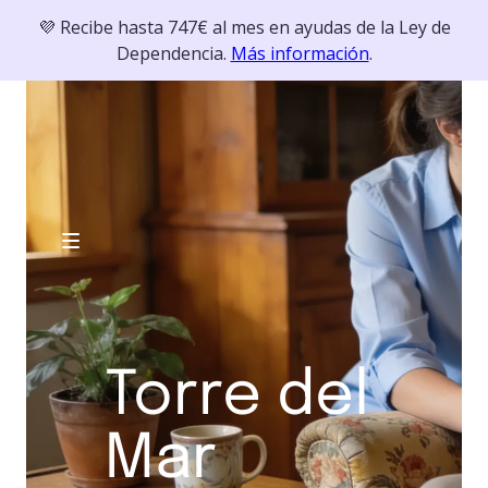
💜 Recibe hasta 747€ al mes en ayudas de la Ley de
Dependencia.
Más información
.
Torre del
Mar