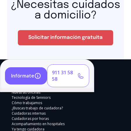
¿Necesitas cuidados
a domicilio?
Solicitar información gratuita
911 31 58
Infórmate
58
Nuestras oficinas
Tecnología de Senniors
Cómo trabajamos
¿Buscas trabajo de cuidadora?
Cuidadoras internas
Cuidadoras por horas
Acompañamiento en hospitales
Ya tengo cuidadora