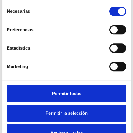
Política de cookies.
tomar la mejor decisión para ti o para tus seres
Selección
queridos.
Necesarias
de
consentimiento
Preferencias
Estadística
Selecciona que necesitas
Marketing
Permitir todas
He leído y acepto los
términos y condiciones
y la
Permitir la selección
política de privacidad
Rechazar todas