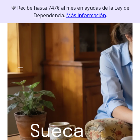
💜 Recibe hasta 747€ al mes en ayudas de la Ley de
Dependencia.
Más información
.
Sueca