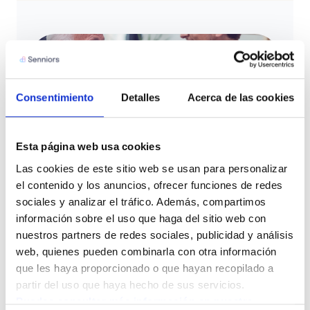
Consentimiento
Detalles
Acerca de las cookies
Esta página web usa cookies
Las cookies de este sitio web se usan para personalizar 
el contenido y los anuncios, ofrecer funciones de redes 
sociales y analizar el tráfico. Además, compartimos 
CONTACTO
información sobre el uso que haga del sitio web con 
Resuelve tus dudas con
nuestros partners de redes sociales, publicidad y análisis 
nuestro equipo
web, quienes pueden combinarla con otra información 
que les haya proporcionado o que hayan recopilado a 
Queremos que te sientas acompañado en este
partir del uso que haya hecho de sus servicios.
proceso. Déjanos tus datos y nuestro equipo te
Puedes consultar más información en nuestra 
ayudará a resolver todas tus dudas para que puedas