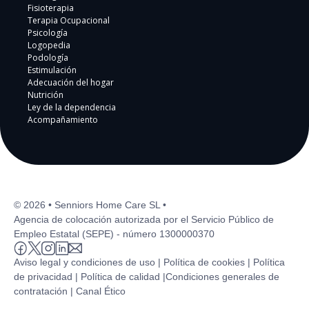
Fisioterapia
Terapia Ocupacional
Psicología
Logopedia
Podología
Estimulación
Adecuación del hogar
Nutrición
Ley de la dependencia
Acompañamiento
© 2026 • Senniors Home Care SL •
Agencia de colocación autorizada por el Servicio Público de
Empleo Estatal (SEPE) - número 1300000370
Aviso legal y condiciones de uso |
Política de cookies |
Política
de privacidad |
Política de calidad |
Condiciones generales de
contratación |
Canal Ético