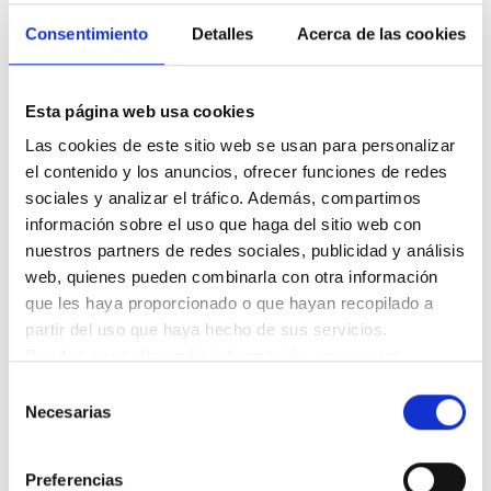
Consentimiento
Detalles
Acerca de las cookies
CONTACTO
Esta página web usa cookies
Resuelve tus dudas con
Las cookies de este sitio web se usan para personalizar 
nuestro equipo
el contenido y los anuncios, ofrecer funciones de redes 
Queremos que te sientas acompañado en este
sociales y analizar el tráfico. Además, compartimos 
proceso. Déjanos tus datos y nuestro equipo te
información sobre el uso que haga del sitio web con 
ayudará a resolver todas tus dudas para que puedas
nuestros partners de redes sociales, publicidad y análisis 
tomar la mejor decisión para ti o para tus seres
web, quienes pueden combinarla con otra información 
queridos.
que les haya proporcionado o que hayan recopilado a 
partir del uso que haya hecho de sus servicios.
Puedes consultar más información en nuestra 
Política de cookies.
Selección
Necesarias
de
Selecciona que necesitas
consentimiento
Preferencias