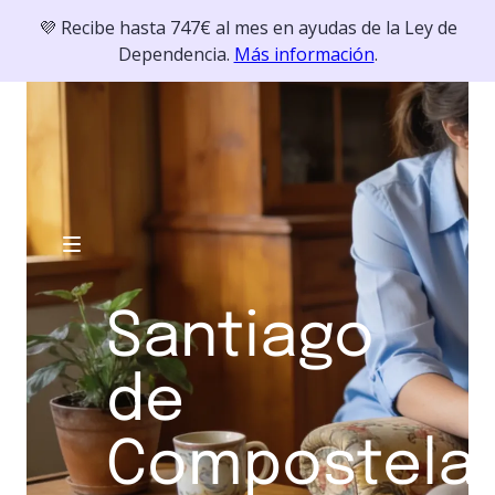
💜 Recibe hasta 747€ al mes en ayudas de la Ley de
Dependencia.
Más información
.
Santiago
de
Compostela