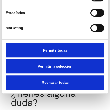
Estadística
Marketing
He leído y acepto los
términos y condiciones
y la
política de privacidad
Permitir todas
Permitir la selección
Rechazar todas
¿Tienes alguna
duda?