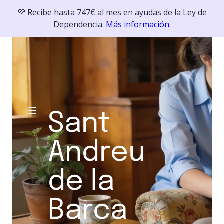
💜 Recibe hasta 747€ al mes en ayudas de la Ley de
Dependencia.
Más información
.
Sant
Andreu
de la
Barca