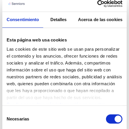
Consentimiento
Detalles
Acerca de las cookies
Esta página web usa cookies
CONTACTO
Las cookies de este sitio web se usan para personalizar 
Resuelve tus dudas con
el contenido y los anuncios, ofrecer funciones de redes 
nuestro equipo
sociales y analizar el tráfico. Además, compartimos 
información sobre el uso que haga del sitio web con 
Queremos que te sientas acompañado en este
nuestros partners de redes sociales, publicidad y análisis 
proceso. Déjanos tus datos y nuestro equipo te
web, quienes pueden combinarla con otra información 
ayudará a resolver todas tus dudas para que puedas
que les haya proporcionado o que hayan recopilado a 
tomar la mejor decisión para ti o para tus seres
queridos.
partir del uso que haya hecho de sus servicios.
Puedes consultar más información en nuestra 
Política de cookies.
Selección
Necesarias
de
consentimiento