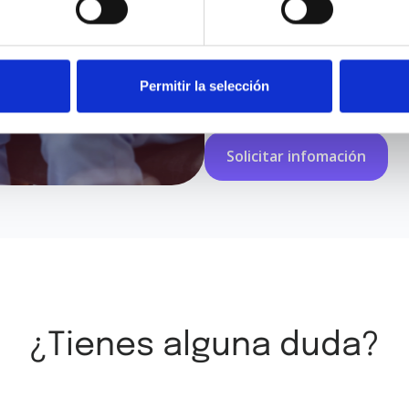
Permitir la selección
He leído y acepto los
términos y
¿Tienes alguna duda?