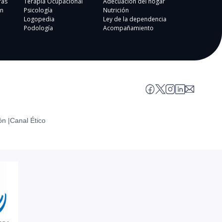
ras
Terapia Ocupacional
Adecuación del hogar
n
Psicología
Nutrición
Logopedia
Ley de la dependencia
Podología
Acompañamiento
ón |
Canal Ético