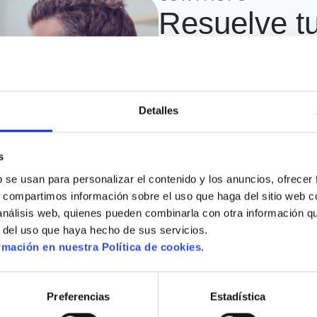
Resuelve t
dudas con 
equipo
Detalles
Queremos que te sientas aco
tus datos y nuestro equipo te
para que puedas tomar la mejo
s
queridos.
 se usan para personalizar el contenido y los anuncios, ofrecer 
s, compartimos información sobre el uso que haga del sitio web c
 análisis web, quienes pueden combinarla con otra información q
r del uso que haya hecho de sus servicios.
mación en nuestra Política de cookies.
Selecciona que necesitas
Preferencias
Estadística