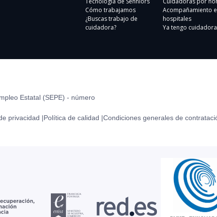
Tecnología de Senniors
Cuidadoras por ho
Cómo trabajamos
Acompañamiento e
¿Buscas trabajo de
hospitales
cuidadora?
Ya tengo cuidadora
Empleo Estatal (SEPE) - número
 de privacidad |
Política de calidad |
Condiciones generales de contrataci