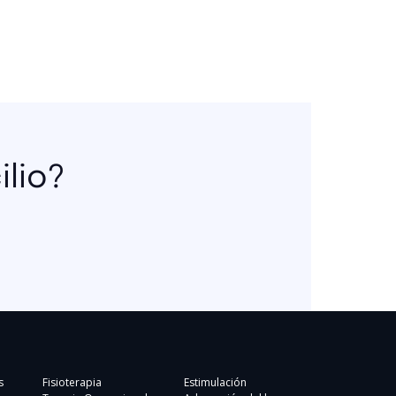
lio?
s
Fisioterapia
Estimulación