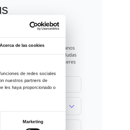
us
nuestro
Acerca de las cookies
mpañado en este proceso. Déjanos
 ayudará a resolver todas tus dudas
r decisión para ti o para tus seres
funciones de redes sociales 
on nuestros partners de 
ue les haya proporcionado o 
Marketing