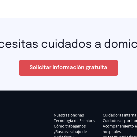
cesitas cuidados a domici
Solicitar información gratuita
Nuestras oficinas
Cuidadoras interna
Tecnología de Senniors
Cuidadoras por ho
Cómo trabajamos
Acompañamiento e
¿Buscas trabajo de
hospitales