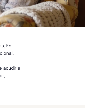
as. En
cional,
e acudir a
ar,