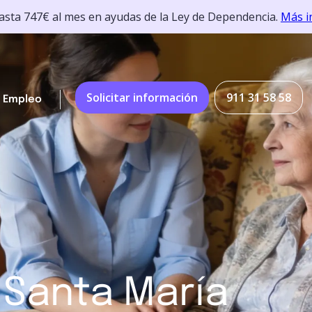
hasta 747€ al mes en ayudas de la Ley de Dependencia.
Más i
Solicitar información
911 31 58 58
Empleo
 Santa María