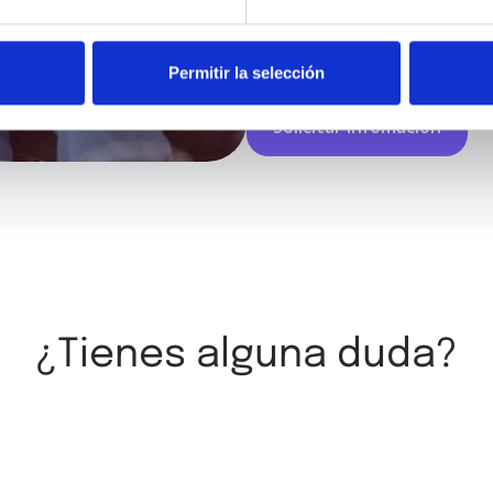
He leído y acepto los
términos y
Permitir la selección
¿Tienes alguna duda?