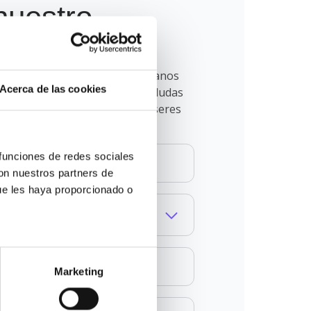
nuestro
mpañado en este proceso. Déjanos
Acerca de las cookies
 ayudará a resolver todas tus dudas
r decisión para ti o para tus seres
funciones de redes sociales 
on nuestros partners de 
ue les haya proporcionado o 
Marketing