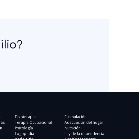
lio?
s
Fisioterapia
Estimulación
ras
Terapia Ocupacional
Adecuación del hogar
n
Psicología
Nutrición
Logopedia
Ley de la dependencia