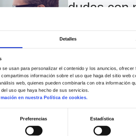
dudas con 
equipo
Queremos que te sientas aco
Detalles
tus datos y nuestro equipo te
para que puedas tomar la mejo
queridos.
s
 se usan para personalizar el contenido y los anuncios, ofrecer 
s, compartimos información sobre el uso que haga del sitio web c
 análisis web, quienes pueden combinarla con otra información q
r del uso que haya hecho de sus servicios.
Selecciona que necesitas
mación en nuestra Política de cookies.
Preferencias
Estadística