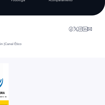
Podología
Acompañamiento
ón |
Canal Ético