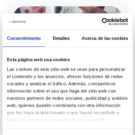
Consentimiento
Detalles
Acerca de las cookies
Esta página web usa cookies
Las cookies de este sitio web se usan para personalizar 
el contenido y los anuncios, ofrecer funciones de redes 
sociales y analizar el tráfico. Además, compartimos 
CONTACTO
Resuelve tus dudas con
información sobre el uso que haga del sitio web con 
nuestros partners de redes sociales, publicidad y análisis 
nuestro equipo
web, quienes pueden combinarla con otra información 
Queremos que te sientas acompañado en este
que les haya proporcionado o que hayan recopilado a 
proceso. Déjanos tus datos y nuestro equipo te
partir del uso que haya hecho de sus servicios.
ayudará a resolver todas tus dudas para que puedas
Puedes consultar más información en nuestra 
tomar la mejor decisión para ti o para tus seres
Política de cookies.