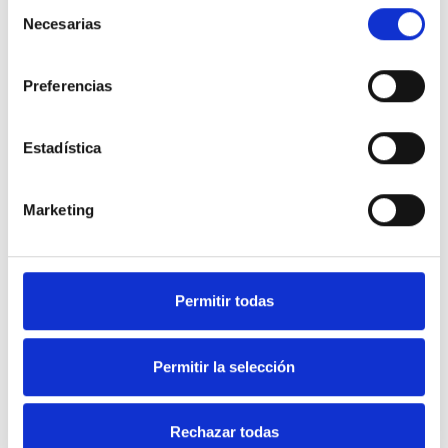
Selección
queridos.
Necesarias
de
consentimiento
Preferencias
Selecciona que necesitas
Estadística
Marketing
Permitir todas
He leído y acepto los
términos y condiciones
y la
política de privacidad
Permitir la selección
Rechazar todas