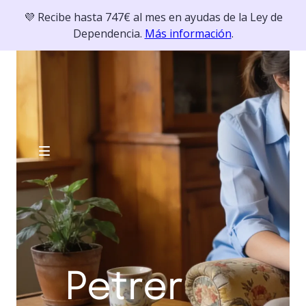
💜 Recibe hasta 747€ al mes en ayudas de la Ley de
Dependencia.
Más información
.
Petrer