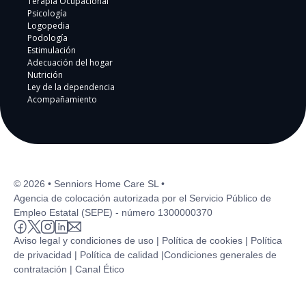
Terapia Ocupacional
Psicología
Logopedia
Podología
Estimulación
Adecuación del hogar
Nutrición
Ley de la dependencia
Acompañamiento
© 2026 • Senniors Home Care SL •
Agencia de colocación autorizada por el Servicio Público de
Empleo Estatal (SEPE) - número 1300000370
Aviso legal y condiciones de uso |
Política de cookies |
Política
de privacidad |
Política de calidad |
Condiciones generales de
contratación |
Canal Ético