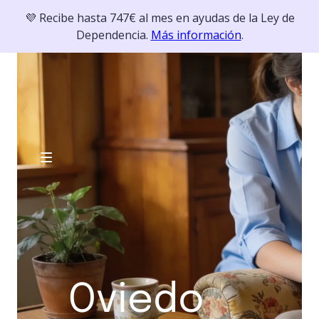
💜 Recibe hasta 747€ al mes en ayudas de la Ley de
Dependencia.
Más información
.
Oviedo