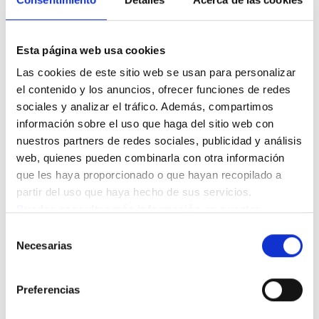
CONTACTO
Resuelve tus dudas con
Esta página web usa cookies
nuestro equipo
Las cookies de este sitio web se usan para personalizar 
Queremos que te sientas acompañado en este
el contenido y los anuncios, ofrecer funciones de redes 
proceso. Déjanos tus datos y nuestro equipo te
sociales y analizar el tráfico. Además, compartimos 
ayudará a resolver todas tus dudas para que puedas
información sobre el uso que haga del sitio web con 
tomar la mejor decisión para ti o para tus seres
nuestros partners de redes sociales, publicidad y análisis 
queridos.
web, quienes pueden combinarla con otra información 
que les haya proporcionado o que hayan recopilado a 
partir del uso que haya hecho de sus servicios.
Puedes consultar más información en nuestra 
Política de cookies.
Selección
Selecciona que necesitas
Necesarias
de
consentimiento
Preferencias