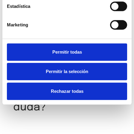
Estadística
He leído y acepto los
términos y condiciones
y la
Marketing
política de privacidad
Permitir todas
Permitir la selección
Rechazar todas
¿Tienes alguna
duda?