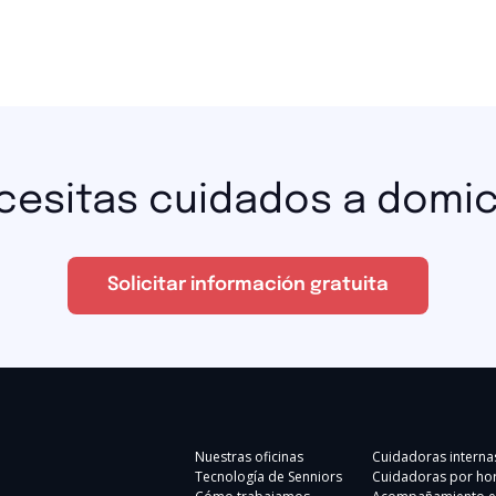
cesitas cuidados a domici
Solicitar información gratuita
Nuestras oficinas
Cuidadoras interna
Tecnología de Senniors
Cuidadoras por ho