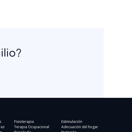
lio?
s
Fisioterapia
Estimulación
ras
Terapia Ocupacional
Adecuación del hogar