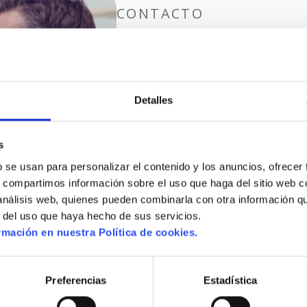
CONTACTO
Resuelve tus 
nuestro equip
Queremos que te sientas acompañado
Detalles
nuestro equipo te ayudará a resolve
mejor decisión para ti o para tus ser
s
 se usan para personalizar el contenido y los anuncios, ofrecer 
s, compartimos información sobre el uso que haga del sitio web c
 análisis web, quienes pueden combinarla con otra información q
r del uso que haya hecho de sus servicios.
Selecciona que necesitas
mación en nuestra Política de cookies.
Preferencias
Estadística