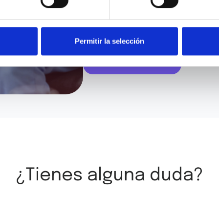
He leído y acepto los
términos y condici
Permitir la selección
¿Tienes alguna duda?