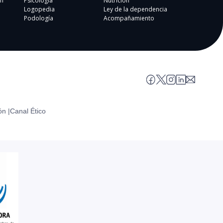
n
Psicología
Nutrición
Logopedia
Ley de la dependencia
Podología
Acompañamiento
ón |
Canal Ético