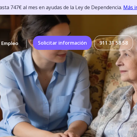
hasta 747€ al mes en ayudas de la Ley de Dependencia.
Más i
Solicitar información
911 31 58 58
Empleo