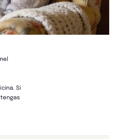
mel
cina. Si
e tengas