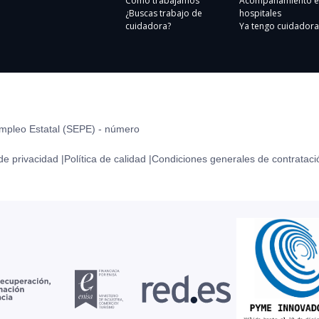
Cómo trabajamos
Acompañamiento e
¿Buscas trabajo de
hospitales
cuidadora?
Ya tengo cuidadora
Empleo Estatal (SEPE) - número
 de privacidad |
Política de calidad |
Condiciones generales de contrataci