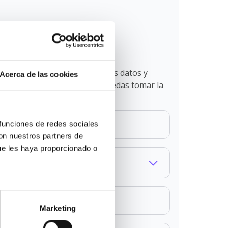
dudas con
o
 en este proceso. Déjanos tus datos y
Acerca de las cookies
r todas tus dudas para que puedas tomar la
es queridos.
funciones de redes sociales 
on nuestros partners de 
ue les haya proporcionado o 
Marketing