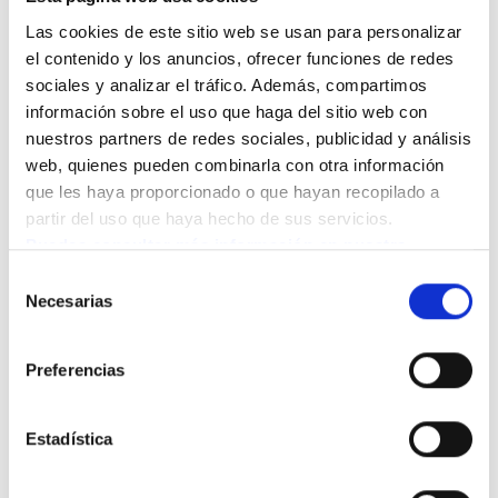
Las cookies de este sitio web se usan para personalizar 
el contenido y los anuncios, ofrecer funciones de redes 
sociales y analizar el tráfico. Además, compartimos 
CONTACTO
información sobre el uso que haga del sitio web con 
Resuelve tus dudas con
nuestros partners de redes sociales, publicidad y análisis 
nuestro equipo
web, quienes pueden combinarla con otra información 
que les haya proporcionado o que hayan recopilado a 
Queremos que te sientas acompañado en este
partir del uso que haya hecho de sus servicios.
proceso. Déjanos tus datos y nuestro equipo te
Puedes consultar más información en nuestra 
ayudará a resolver todas tus dudas para que puedas
Política de cookies.
tomar la mejor decisión para ti o para tus seres
Selección
queridos.
Necesarias
de
consentimiento
Preferencias
Selecciona que necesitas
Estadística