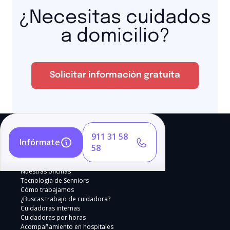
¿Necesitas cuidados
a domicilio?
Solicitar información gratuita
911 31 58
Infórmate
58
Nuestras oficinas
Tecnología de Senniors
Cómo trabajamos
¿Buscas trabajo de cuidadora?
Cuidadoras internas
Cuidadoras por horas
Acompañamiento en hospitales