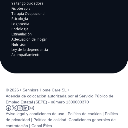
Ya tengo cuidadora
Fisioterapia
Terapia Ocupacional
Psicología
Logopedia
Podología
Estimulación
Adecuación del hogar
Nutrición
Ley de la dependencia
Acompañamiento
© 2026 • Senniors Home Care SL •
Agencia de colocación autorizada por el Servicio Público de
Empleo Estatal (SEPE) - número 1300000370
Aviso legal y condiciones de uso |
Política de cookies |
Política
de privacidad |
Política de calidad |
Condiciones generales de
contratación |
Canal Ético