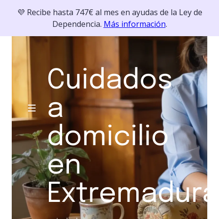
💜 Recibe hasta 747€ al mes en ayudas de la Ley de
Dependencia.
Más información
.
Cuidados
a
domicilio
en
Extremadura