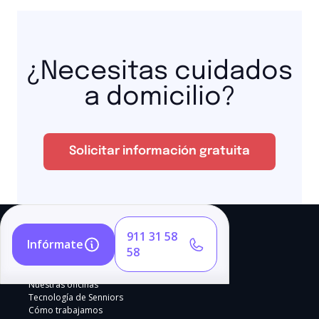
¿Necesitas cuidados
a domicilio?
Solicitar información gratuita
911 31 58
Infórmate
58
Nuestras oficinas
Tecnología de Senniors
Cómo trabajamos