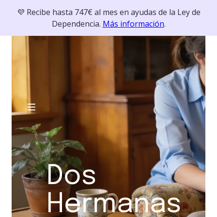
💜 Recibe hasta 747€ al mes en ayudas de la Ley de
Dependencia.
Más información
.
Dos
Hermanas