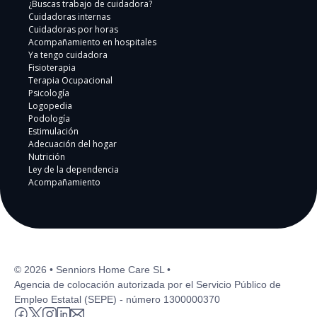
¿Buscas trabajo de cuidadora?
Cuidadoras internas
Cuidadoras por horas
Acompañamiento en hospitales
Ya tengo cuidadora
Fisioterapia
Terapia Ocupacional
Psicología
Logopedia
Podología
Estimulación
Adecuación del hogar
Nutrición
Ley de la dependencia
Acompañamiento
© 2026 • Senniors Home Care SL •
Agencia de colocación autorizada por el Servicio Público de
Empleo Estatal (SEPE) - número 1300000370