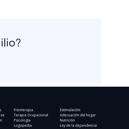
lio?
s
Fisioterapia
Estimulación
ras
Terapia Ocupacional
Adecuación del hogar
n
Psicología
Nutrición
Logopedia
Ley de la dependencia