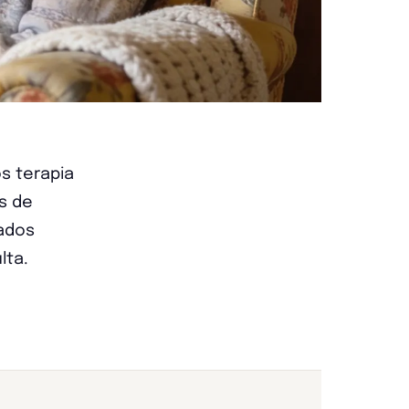
os terapia
as de
dados
lta.