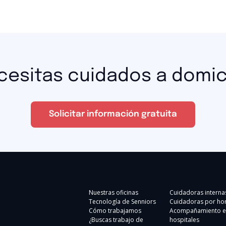
cesitas cuidados a domici
Solicitar información gratuita
Nuestras oficinas
Cuidadoras interna
Tecnología de Senniors
Cuidadoras por ho
Cómo trabajamos
Acompañamiento e
¿Buscas trabajo de
hospitales