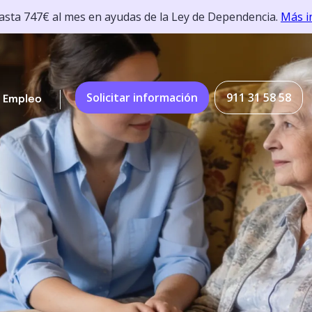
hasta 747€ al mes en ayudas de la Ley de Dependencia.
Más i
Solicitar información
911 31 58 58
Empleo