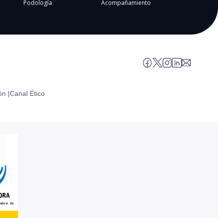
Podología
Acompañamiento
ón |
Canal Ético