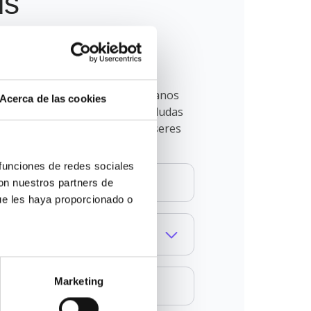
us
nuestro
mpañado en este proceso. Déjanos
Acerca de las cookies
 ayudará a resolver todas tus dudas
r decisión para ti o para tus seres
funciones de redes sociales 
on nuestros partners de 
ue les haya proporcionado o 
Marketing