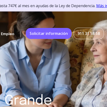
hasta 747€ al mes en ayudas de la Ley de Dependencia.
Más i
Solicitar información
911 31 58 58
Empleo
l Grande