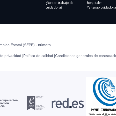
¿Buscas trabajo de
hospitales
cuidadora?
Ya tengo cuidadora
Empleo Estatal (SEPE) - número
 de privacidad |
Política de calidad |
Condiciones generales de contrataci