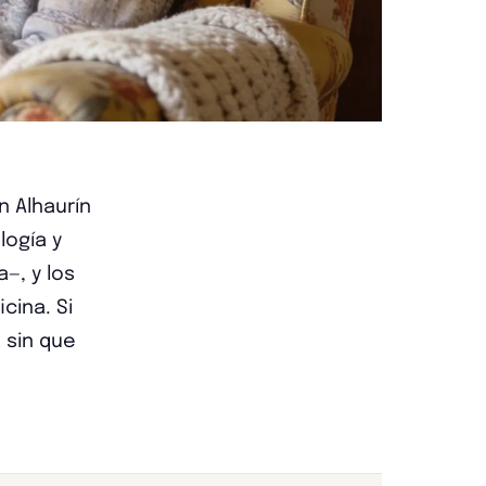
n Alhaurín
logía y
—, y los
cina. Si
 sin que