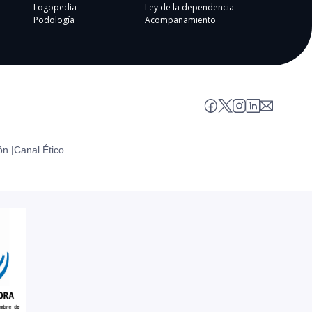
Logopedia
Ley de la dependencia
Podología
Acompañamiento
ón |
Canal Ético