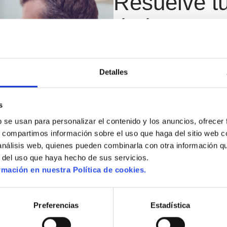
Resuelve t
dudas con 
equipo
Queremos que te sientas aco
Detalles
tus datos y nuestro equipo te
para que puedas tomar la mejo
queridos.
s
 se usan para personalizar el contenido y los anuncios, ofrecer 
s, compartimos información sobre el uso que haga del sitio web c
 análisis web, quienes pueden combinarla con otra información q
r del uso que haya hecho de sus servicios.
mación en nuestra Política de cookies.
Selecciona que necesitas
Preferencias
Estadística