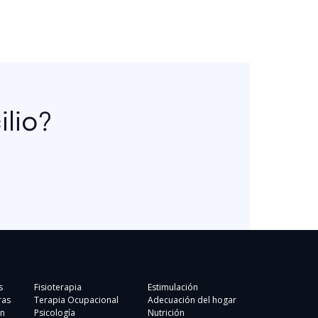
lio?
s
Fisioterapia
Estimulación
ras
Terapia Ocupacional
Adecuación del hogar
n
Psicología
Nutrición