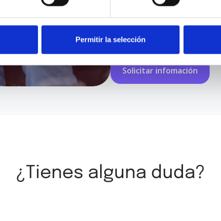
Permitir la selección
He leído y acepto los
términos y
¿Tienes alguna duda?