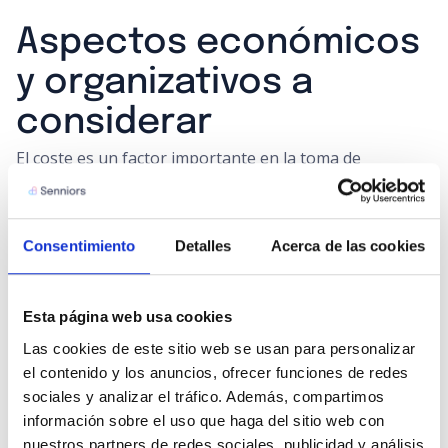
Aspectos económicos
y organizativos a
considerar
El coste es un factor importante en la toma de
decisiones. Aunque depende de muchos elementos, el
cuidado domiciliario suele ofrecer mayor flexibilidad
Consentimiento
Detalles
Acerca de las cookies
económica.
Algunas ventajas en este sentido son:
Esta página web usa cookies
Pago solo por los servicios necesarios.
Las cookies de este sitio web se usan para personalizar 
Posibilidad de ajustar horas y tipo de apoyo.
el contenido y los anuncios, ofrecer funciones de redes 
Evitar costes asociados a alojamiento
sociales y analizar el tráfico. Además, compartimos 
información sobre el uso que haga del sitio web con 
permanente.
nuestros partners de redes sociales, publicidad y análisis 