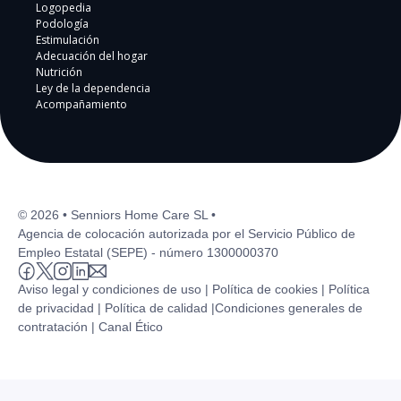
Logopedia
Podología
Estimulación
Adecuación del hogar
Nutrición
Ley de la dependencia
Acompañamiento
© 2026 • Senniors Home Care SL •
Agencia de colocación autorizada por el Servicio Público de
Empleo Estatal (SEPE) - número 1300000370
Aviso legal y condiciones de uso |
Política de cookies |
Política
de privacidad |
Política de calidad |
Condiciones generales de
contratación |
Canal Ético