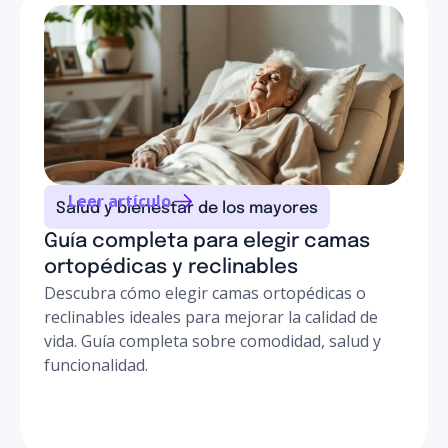
sillas y barras de apoyo. Cada uno se adapta a un nivel
de necesidad distinto. Los bastones son ideales para
soporte ligero, mientras que los andadores ofrecen
mayor estabilidad. La elección depende de tu
evaluación de movilidad actual y tus actividades diarias.
Leer artículo
Salud y bienestar de los mayores
Guía completa para elegir camas
ortopédicas y reclinables
Descubra cómo elegir camas ortopédicas o
reclinables ideales para mejorar la calidad de
vida. Guía completa sobre comodidad, salud y
funcionalidad.