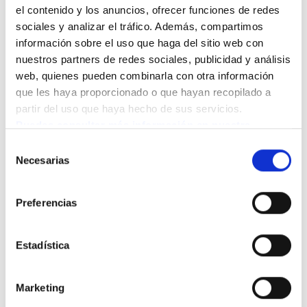
el contenido y los anuncios, ofrecer funciones de redes 
sociales y analizar el tráfico. Además, compartimos 
información sobre el uso que haga del sitio web con 
nuestros partners de redes sociales, publicidad y análisis 
web, quienes pueden combinarla con otra información 
que les haya proporcionado o que hayan recopilado a 
partir del uso que haya hecho de sus servicios.
Puedes consultar más información en nuestra 
Política de cookies.
Selección
¿Cómo sé si un dispositivo de
Necesarias
de
asistencia es seguro y de calidad?
consentimiento
Preferencias
Busca marcas certificadas con normas ISO y sellos de
¿Cuándo necesita una persona
calidad europeos. Comprueba que el material sea
mayor un dispositivo de movilidad?
Estadística
resistente: aluminio anodizado o acero inoxidable.
Verifica que tenga mangos antideslizantes y peso
Si tienes dificultades para caminar más de 10 minutos
Marketing
manejable. Lee opiniones de usuarios verificados.
¿Cuánto cuesta un dispositivo de
sin cansancio, sufriste una caída recientemente,