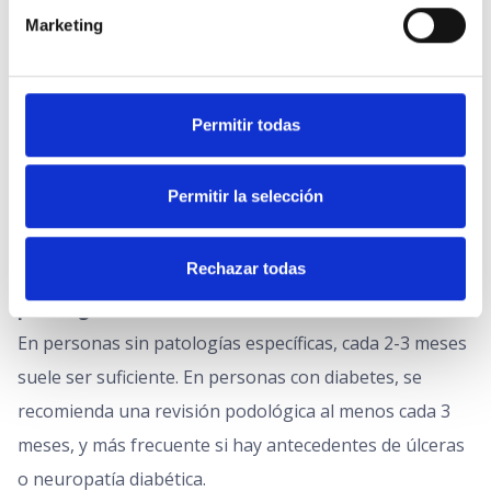
Una uña encarnada sin tratar puede provocar una
Marketing
infección local que, en personas con diabetes o
circulación comprometida, se extiende con rapidez. En
Permitir todas
casos avanzados puede requerir tratamiento
antibiótico o incluso una intervención quirúrgica. La
detección y el tratamiento tempranos por parte de un
Permitir la selección
podólogo evitan complicaciones mayores.
Rechazar todas
¿Cada cuánto tiempo se recomienda una sesión de
podología?
En personas sin patologías específicas, cada 2-3 meses
suele ser suficiente. En personas con diabetes, se
recomienda una revisión podológica al menos cada 3
meses, y más frecuente si hay antecedentes de úlceras
o neuropatía diabética.