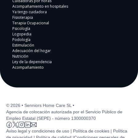
Cuidadoras por horas
Acompañamiento en hospitales
Ya tengo cuidadora
Fisioterapia
Terapia Ocupacional
Psicología
Logopedia
Podología
Estimulación
Adecuación del hogar
Nutrición
Ley de la dependencia
Acompañamiento
© 2026 • Senniors Home Care SL •
Agencia de colocación autorizada por el Servicio Público de
Empleo Estatal (SEPE) - número 1300000370
Aviso legal y condiciones de uso |
Política de cookies |
Política
de privacidad |
Política de calidad |
Condiciones generales de