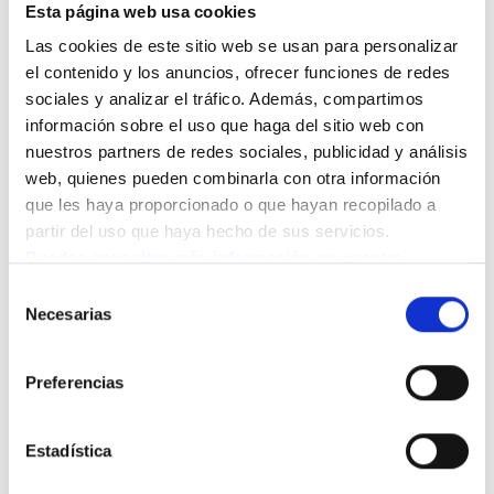
sobre el cuidado de
Esta página web usa cookies
los pies en personas
Las cookies de este sitio web se usan para personalizar 
el contenido y los anuncios, ofrecer funciones de redes 
mayores
sociales y analizar el tráfico. Además, compartimos 
información sobre el uso que haga del sitio web con 
¿Por qué es tan importante cuidar los pies en las
nuestros partners de redes sociales, publicidad y análisis 
personas mayores?
web, quienes pueden combinarla con otra información 
Los pies son un indicador precoz de enfermedades
que les haya proporcionado o que hayan recopilado a 
partir del uso que haya hecho de sus servicios.
como la diabetes, la artritis o la insuficiencia
Puedes consultar más información en nuestra 
circulatoria. Un pie mal cuidado puede provocar
Política de cookies.
Selección
infecciones, alterar la pisada y generar dolor en rodillas
Necesarias
de
y cadera. En personas con movilidad reducida o visión
consentimiento
limitada, la revisión profesional regular es la única
Preferencias
forma de detectar problemas a tiempo.
¿Qué puede pasar si no se tratan las uñas
Estadística
encarnadas en una persona mayor?