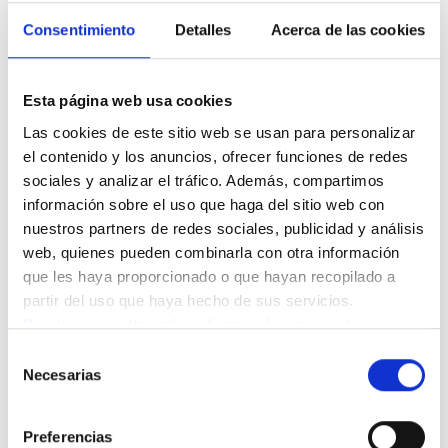
sus afecciones físicas y sus emociones.
Consentimiento
Detalles
Acerca de las cookies
En definitiva, la relación con los nietos ayuda a los
abuelos a enriquecer su vida, les hace sentir más vivos,
Esta página web usa cookies
útiles e integrados y también les ayuda a mantener una
Las cookies de este sitio web se usan para personalizar 
el contenido y los anuncios, ofrecer funciones de redes 
buena forma física cuando son pequeños. Finalmente,
sociales y analizar el tráfico. Además, compartimos 
contribuyen a estimular su rendimiento cognitivo, con
información sobre el uso que haga del sitio web con 
una activación de los sentidos y de la memoria a corto y
nuestros partners de redes sociales, publicidad y análisis 
web, quienes pueden combinarla con otra información 
largo plazo, a la activación de la imaginación y a la
que les haya proporcionado o que hayan recopilado a 
mejora de su estado de ánimo y su calidad de vida. Por
partir del uso que haya hecho de sus servicios.
otra parte, los abuelos también renuevan el
Puedes consultar más información en nuestra 
sentimiento de responsabilidad que puede contribuir a
Política de cookies.
Selección
Necesarias
aumentar su autoestima y disminuir el sentimiento de
de
consentimiento
soledad, muy común en estas etapas de la vida.
Preferencias