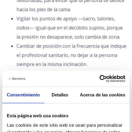
flexionadas, para evitar que la persona se deslice
hacia los pies de la cama.
Vigilar los puntos de apoyo —sacro, talones,
codos— igual que en el decúbito supino, porque
la presión no desaparece, solo cambia de zona.
Cambiar de posición con la frecuencia que indique
el profesional sanitario, no dejar a la persona
siempre en la misma inclinación.
Solicitar cuidadora a domicilio
Conviene también observar cómo respira y cómo se
Consentimiento
Detalles
Acerca de las cookies
siente la persona una vez colocada: si aparece
incomodidad, dificultad para respirar que no mejora o
dolor en algún punto de apoyo, hay que reajustar la
Esta página web usa cookies
posición o consultar con el equipo médico, en lugar de
Las cookies de este sitio web se usan para personalizar 