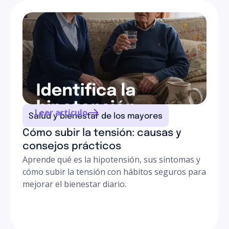
conversar con más comodidad.
propia casa.
Cuidar a una persona encamada en casa tiene su
técnica: en Senniors, nuestras cuidadoras y el equipo
de enfermería a domicilio dominan estos cambios de
postura para que tu familiar esté cómodo y seguro.
Leer artículo
Salud y bienestar de los mayores
Cómo subir la tensión: causas y
consejos prácticos
Aprende qué es la hipotensión, sus síntomas y
cómo subir la tensión con hábitos seguros para
mejorar el bienestar diario.