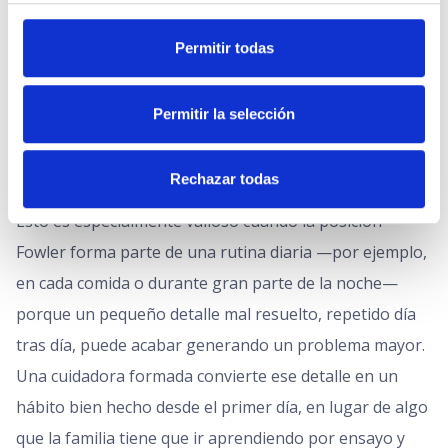
Florence, nuestra plataforma de seguimiento, para que
Permitir todas
la familia sepa en todo momento cómo está la persona
y qué cuidados se están aplicando. Es atención sanitaria
Permitir la selección
domiciliaria en España pensada para que cada detalle
del cuidado esté bien hecho, sin que la familia tenga
que aprenderlo todo de golpe.
Rechazar todas
Esto es especialmente valioso cuando la posición
Fowler forma parte de una rutina diaria —por ejemplo,
en cada comida o durante gran parte de la noche—
porque un pequeño detalle mal resuelto, repetido día
tras día, puede acabar generando un problema mayor.
Una cuidadora formada convierte ese detalle en un
hábito bien hecho desde el primer día, en lugar de algo
que la familia tiene que ir aprendiendo por ensayo y