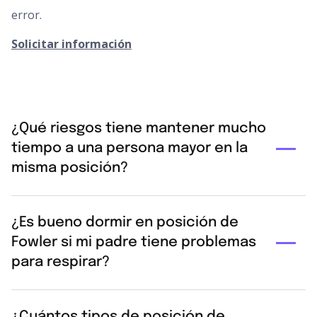
error.
Solicitar información
¿Qué riesgos tiene mantener mucho
tiempo a una persona mayor en la
misma posición?
La inmovilidad prolongada es delicada. Mantener
¿Es bueno dormir en posición de
siempre la misma postura puede provocar úlceras por
Fowler si mi padre tiene problemas
presión (escaras), rigidez en las articulaciones, pérdida
para respirar?
de fuerza muscular y problemas de circulación o
respiratorios. Por eso conviene hacer cambios de
Sí. Dormir en semi-Fowler, con una inclinación de unos
postura cada dos o tres horas.
¿Cuántos tipos de posición de